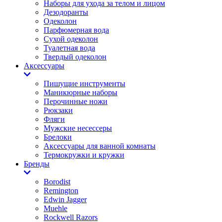
Наборы для ухода за телом и лицом
Дезодоранты
Одеколон
Парфюмерная вода
Сухой одеколон
Туалетная вода
Твердый одеколон
Аксессуары
Пишущие инструменты
Маникюрные наборы
Перочинные ножи
Рюкзаки
Фляги
Мужские несессеры
Брелоки
Аксессуары для ванной комнаты
Термокружки и кружки
Бренды
Borodist
Remington
Edwin Jagger
Muehle
Rockwell Razors