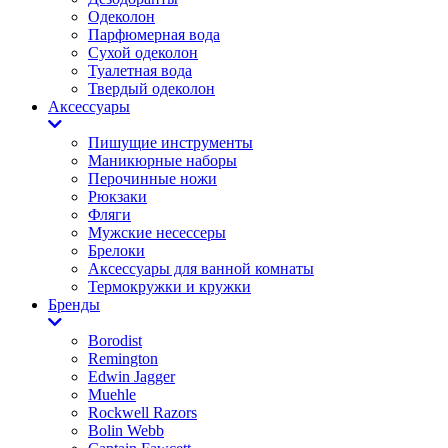
Одеколон
Парфюмерная вода
Сухой одеколон
Туалетная вода
Твердый одеколон
Аксессуары
Пишущие инструменты
Маникюрные наборы
Перочинные ножи
Рюкзаки
Фляги
Мужские несессеры
Брелоки
Аксессуары для ванной комнаты
Термокружки и кружки
Бренды
Borodist
Remington
Edwin Jagger
Muehle
Rockwell Razors
Bolin Webb