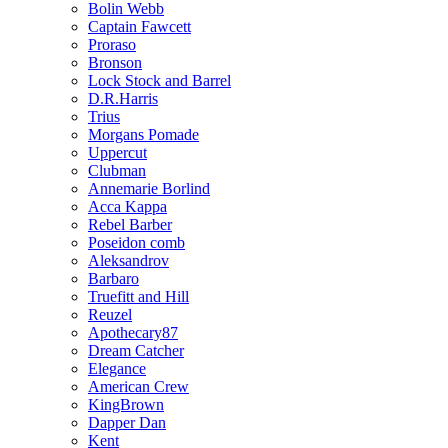
Bolin Webb
Captain Fawcett
Proraso
Bronson
Lock Stock and Barrel
D.R.Harris
Trius
Morgans Pomade
Uppercut
Clubman
Annemarie Borlind
Acca Kappa
Rebel Barber
Poseidon comb
Aleksandrov
Barbaro
Truefitt and Hill
Reuzel
Apothecary87
Dream Catcher
Elegance
American Crew
KingBrown
Dapper Dan
Kent