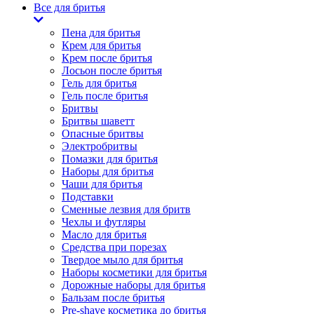
Все для бритья
Пена для бритья
Крем для бритья
Крем после бритья
Лосьон после бритья
Гель для бритья
Гель после бритья
Бритвы
Бритвы шаветт
Опасные бритвы
Электробритвы
Помазки для бритья
Наборы для бритья
Чаши для бритья
Подставки
Сменные лезвия для бритв
Чехлы и футляры
Масло для бритья
Средства при порезах
Твердое мыло для бритья
Наборы косметики для бритья
Дорожные наборы для бритья
Бальзам после бритья
Pre-shave косметика до бритья