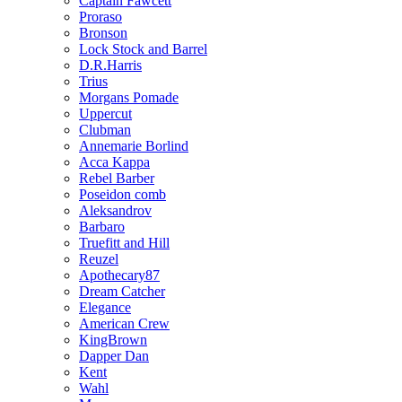
Captain Fawcett
Proraso
Bronson
Lock Stock and Barrel
D.R.Harris
Trius
Morgans Pomade
Uppercut
Clubman
Annemarie Borlind
Acca Kappa
Rebel Barber
Poseidon comb
Aleksandrov
Barbaro
Truefitt and Hill
Reuzel
Apothecary87
Dream Catcher
Elegance
American Crew
KingBrown
Dapper Dan
Kent
Wahl